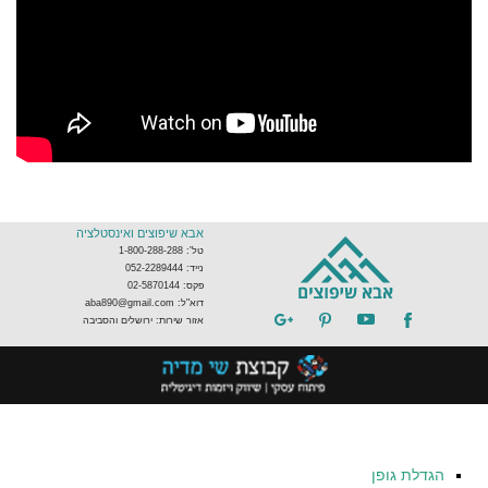
אבא שיפוצים ואינסטלציה
טל': 1-800-288-288
נייד: 052-2289444
פקס: 02-5870144
דוא"ל: aba890@gmail.com
אזור שירות: ירושלים והסביבה
הגדלת גופן