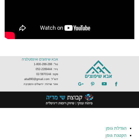
אבא שיפוצים ואינסטלציה
טל': 1-800-288-288
נייד: 052-2289444
פקס: 02-5870144
דוא"ל: aba890@gmail.com
אזור שירות: ירושלים והסביבה
הגדלת גופן
הקטנת גופן