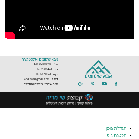
אבא שיפוצים ואינסטלציה
טל': 1-800-288-288
נייד: 052-2289444
פקס: 02-5870144
דוא"ל: aba890@gmail.com
אזור שירות: ירושלים והסביבה
הגדלת גופן
הקטנת גופן