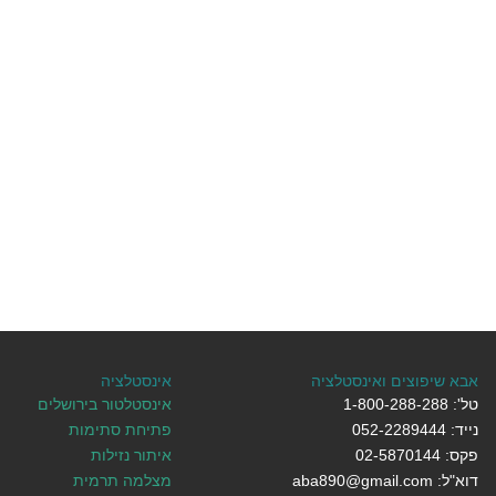
אבא שיפוצים ואינסטלציה
אינסטלציה
טל': 1-800-288-288
אינסטלטור בירושלים
נייד: 052-2289444
פתיחת סתימות
פקס: 02-5870144
איתור נזילות
דוא"ל: aba890@gmail.com
מצלמה תרמית