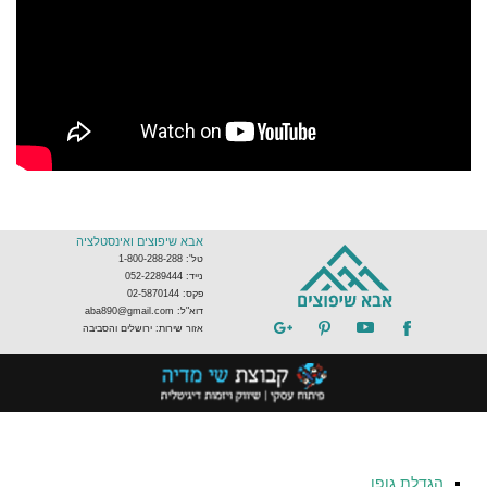
אבא שיפוצים ואינסטלציה
טל': 1-800-288-288
נייד: 052-2289444
פקס: 02-5870144
דוא"ל: aba890@gmail.com
אזור שירות: ירושלים והסביבה
הגדלת גופן