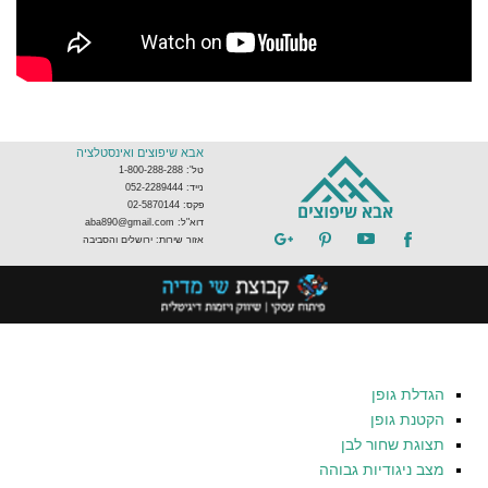
אבא שיפוצים ואינסטלציה
טל': 1-800-288-288
נייד: 052-2289444
פקס: 02-5870144
דוא"ל: aba890@gmail.com
אזור שירות: ירושלים והסביבה
הגדלת גופן
הקטנת גופן
תצוגת שחור לבן
מצב ניגודיות גבוהה