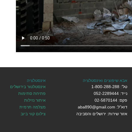
אבא שיפוצים ואינסטלציה
אינסטלציה
טל': 1-800-288-288
אינסטלטור בירושלים
נייד: 052-2289444
פתיחת סתימות
פקס: 02-5870144
איתור נזילות
דוא"ל: aba890@gmail.com
מצלמה תרמית
אזור שירות: ירושלים והסביבה
צילום קווי ביוב