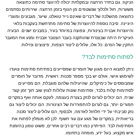
הניקוז. גם בחדר הרחצה ובמקלחת יכולה להיווצר סתימה כתוצאה
משערות, חול ולכלוך שנשטפים מן הגוף בזמן הרחצה. שירותים נסתמים
כתוצאה מהשלכה של דברים שאינם נייר טואלט, שיער, מגבונים ומוצרי
היגיינה. סיבה נוספת להיווצרות של סתימה מתרחשת בעקבות בלאי
והיווצרות אבנית בצינורות, ונפוצה במיוחד בעיר, במבנים ישנים. הבעיה
העיקרית היתה שבצנרת שהותקנה בעבר הצטבר אבנית ומנע את המעבר
התקין של המים. כל אלו, עלולים ליצור הצפות, פיצוצים ונזילות.
לפתוח סתימות לבד?
ניתן למצוא היום מגוון של חומרים שמסייעים בפתיחת סתימות ונועדו
לשימוש אישי, אולם יש בכך מספר סכנות. ראשית, מדובר על חומרים
שמבוססים על כימיקלים, שהיעילות שלהם מוגבלת, הם מסייעים
לסתימות קלות בלבד, וסתימות שונות עלולות לצוץ שוב תוך זמן קצר.
שנית, הם יכולים לגרום לנזק בצנרת בעצמה, לעקם אותה ואף במקרים
חמורים יותר, גם לגרום להתפוררות של הצינורות. הם יכולים ליצור גם
נזק סביבתי על ידי חלחול לאדמה, ולבסוף, הם עלולים ליצור סכנה
בריאותית, במקרים של מגע עם עור חשוף. לכן לא מומלץ לפתוח את
הסתימות לבד. הפיתרון כמו דברים רבים אחרים, פשוט טמון בהזמנת
איש מקצוע. בעל ידע, מומחה בתחומו.